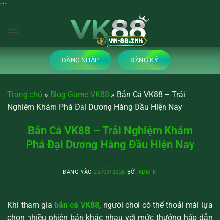
```
Bỏ
qua
nội
dung
ĐĂNG NHẬP
ĐĂNG KÝ
Trang chủ
»
Blog Game VK88
»
Bắn Cá VK88 – Trải
Nghiệm Khám Phá Đại Dương Hàng Đầu Hiện Nay
Bắn Cá VK88 – Trải Nghiệm Khám
Phá Đại Dương Hàng Đầu Hiện Nay
ĐĂNG VÀO
25/03/2026
BỞI
ADMIN
Khi tham gia
bắn cá VK88
, người chơi có thể thoải mái lựa
chọn nhiều phiên bản khác nhau với mức thưởng hấp dẫn