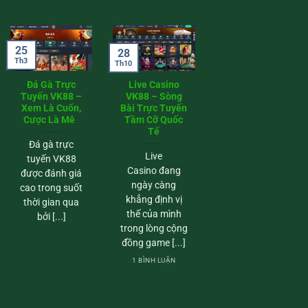
25
28
Th3
Th10
Đá Gà Trực
Live Casino
Tuyến VK88 –
VK88 – Sòng
Xem Là Cuốn,
Bài Trực Tuyến
Cược Là Mê
Tầm Cỡ Quốc
Tế
Đá gà trực
Live
tuyến VK88
Casino đang
được đánh giá
ngày càng
cao trong suốt
khẳng định vị
thời gian qua
thế của mình
bởi [...]
trong lòng cộng
đồng game [...]
1 BÌNH LUẬN