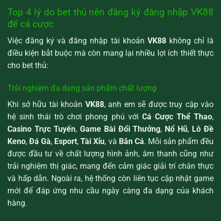
Top 4 lý do bet thủ nên đăng ký đăng nhập VK88
để cá cược
Việc đăng ký và đăng nhập tài khoản
VK88
không chỉ là
điều kiện bắt buộc mà còn mang lại nhiều lợi ích thiết thực
cho bet thủ:
Trải nghiệm đa dạng sản phẩm chất lượng
Khi sở hữu tài khoản
VK88
, anh em sẽ được truy cập vào
hệ sinh thái trò chơi phong phú với
Cá Cược Thể Thao
,
Casino Trực Tuyến
,
Game Bài Đổi Thưởng
,
Nổ Hũ
,
Lô Đề
Keno
,
Đá Gà
,
Esport
,
Tài Xỉu
, và
Bắn Cá
. Mỗi sản phẩm đều
được đầu tư về chất lượng hình ảnh, âm thanh cũng như
trải nghiệm thị giác, mang đến cảm giác giải trí chân thực
và hấp dẫn. Ngoài ra, hệ thống còn liên tục cập nhật game
mới để đáp ứng nhu cầu ngày càng đa dạng của khách
hàng.