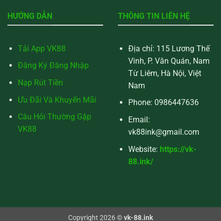
HƯỚNG DẪN
THÔNG TIN LIÊN HỆ
Tải App VK88
Địa chỉ: 115 Lương Thế
Vinh, P. Văn Quán, Nam
Đăng Ký Đăng Nhập
Từ Liêm, Hà Nội, Việt
Nạp Rút Tiền
Nam
Ưu Đãi Và Khuyến Mãi
Phone: 0986447636
Câu Hỏi Thường Gặp
Email:
VK88
vk88ink@gmail.com
Website:
https://vk-
88.ink/
Copyright 2026 ©
vk-88.ink