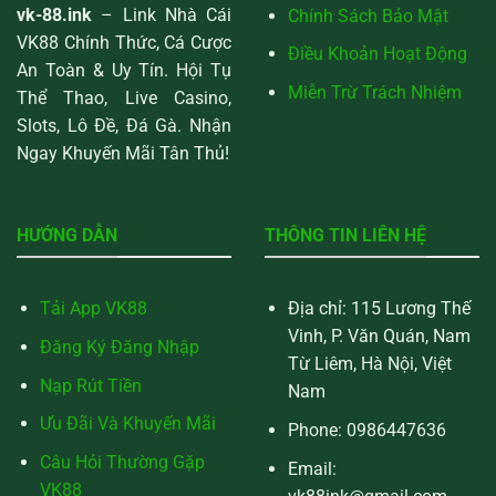
Z
vk-88.ink
– Link Nhà Cái
Chính Sách Bảo Mật
VK88 Chính Thức, Cá Cược
Điều Khoản Hoạt Động
An Toàn & Uy Tín. Hội Tụ
Miễn Trừ Trách Nhiệm
Thể Thao, Live Casino,
Slots, Lô Đề, Đá Gà. Nhận
Ngay Khuyến Mãi Tân Thủ!
HƯỚNG DẪN
THÔNG TIN LIÊN HỆ
Tải App VK88
Địa chỉ: 115 Lương Thế
Vinh, P. Văn Quán, Nam
Đăng Ký Đăng Nhập
Từ Liêm, Hà Nội, Việt
Nạp Rút Tiền
Nam
Ưu Đãi Và Khuyến Mãi
Phone: 0986447636
Câu Hỏi Thường Gặp
Email:
VK88