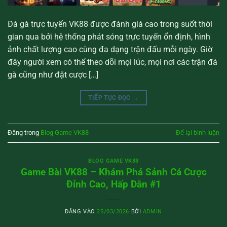
Đá gà trực tuyến VK88 được đánh giá cao trong suốt thời
gian qua bởi hệ thống phát sóng trực tuyến ổn định, hình
ảnh chất lượng cao cùng đa dạng trận đấu mỗi ngày. Giờ
đây người xem có thể theo dõi mọi lúc, mọi nơi các trận đá
gà cũng như đặt cược […]
TIẾP TỤC ĐỌC
→
Đăng trong
Blog Game VK88
Để lại bình luận
BLOG GAME VK88
Game Bài VK88 – Khám Phá Sảnh Cá Cược
Đỉnh Cao, Hấp Dẫn #1
ĐĂNG VÀO
25/03/2026
BỞI
ADMIN