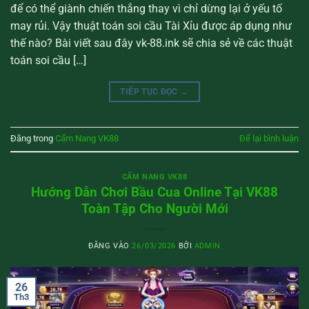
để có thể giành chiến thắng thay vì chỉ dừng lại ở yếu tố
may rủi. Vậy thuật toán soi cầu Tài Xỉu được áp dụng như
thế nào? Bài viết sau đây vk-88.ink sẽ chia sẻ về các thuật
toán soi cầu […]
TIẾP TỤC ĐỌC
→
Đăng trong
Cẩm Nang VK88
Để lại bình luận
CẨM NANG VK88
Hướng Dẫn Chơi Bầu Cua Online Tại VK88
Toàn Tập Cho Người Mới
ĐĂNG VÀO
26/03/2026
BỞI
ADMIN
26
Th3